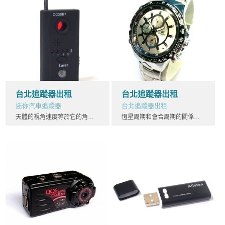
台北追蹤器出租
台北追蹤器出租
迷你汽車追蹤器
台北追蹤器出租
天體的視角速度等於它的角速度減去地球的角速度，台北追蹤器而恆星周期就是一個圓周除以這個天體的視角速度。台北追蹤器太陽系各行星及冥王星、穀神星相對地球的會合周期： 計算小天體繞中心天體運轉天文學中繞中心天體在圓形或者橢圓軌道上運轉的小天體軌道周期為：水手和探險家們為了確定經度而絞盡腦汁。人們花費了幾個世紀來探索確定經度的方法，因此，經度的歷史記錄了一些最偉大的科學頭腦的努力。台北追蹤器
恆星周期和會合周期的關係哥白尼導出一個數學公式，台北追蹤器通過會合周期計算恆星周期。常用縮寫E = 地球的恆星周期P = 其它行星球的恆星年S =台北追蹤器 其它行星的會合周期從地球和天體角速度的差異來看，這兩個公式非常容易理解。台北追蹤器