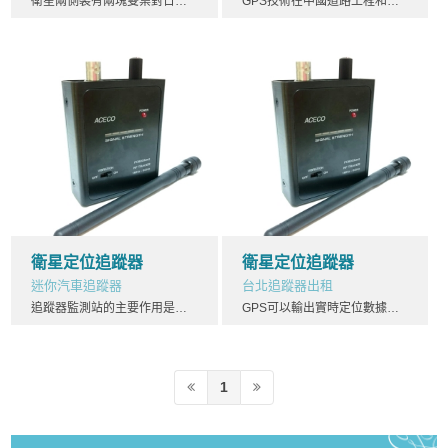
衛星兩側裝有兩塊雙葉對日定向太陽能電池帆板（BLOCK I），台北GPS定位器全長5.33m，台北GPS定位器接受日光面積為7.2 {displaystyle m^{2}} m^{2}。對日定向系統控制兩翼電池帆板旋轉，使板面始終對準太陽，為衛星不斷提供電力，並給三組15Ah鎳鎘電池充電，以保證衛星在地球陰影部分仍能正常工作。在星體底部裝有12個單元的多波束定向天線台北GPS定位器台北GPS定位器
GPS技術在中國道路工程和交通管理中的應用還剛剛起步，台北GPS定位器隨著中國經濟的發展，高等級公路的快速修建和GPS技術的應用研究的逐步深入台北GPS定位器，其在道路工程中的應用也會更加廣泛和深入，併發揮更大的作用。台北GPS定位器
衛星定位追蹤器
衛星定位追蹤器
迷你汽車追蹤器
台北追蹤器出租
追蹤器監測站的主要作用是採集GPS衛星數據和當地的環境數據，追蹤器然後發送給主控站。用戶設備部分用戶設備主要為GPS接收機，追蹤器主要作用是從GPS衛星收到信號並利用傳來的資訊計算用戶的三維位置及時間。定位誤差來源與分析GPS定位在過程中出現的各種誤差根據來源可分為三類
GPS可以輸出實時定位數據讓其他的設備使用，追蹤器這就牽扯到了數據交換協議。追蹤器幾乎現在所有的GPS接收機都遵循美國國家海洋電子協會(National Marine Electronics Association)所指定的標準規格，追蹤器這一標準制訂所有航海電子儀器間的通訊標準，其中包含傳輸資料的格式以及傳輸資料的通訊協議。NMEA協議有0180、0182和0183三種
1