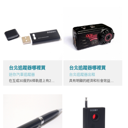
台北追蹤器哪裡買
台北追蹤器哪裡買
迷你汽車追蹤器
台北追蹤器出租
在互成30度的6條軌道上有21個運作衛星和3個備份衛星。台北追蹤器這也是現在GPS衛星所使用的工作方式。計劃實施GPS計劃的實施共分三個階段：台北追蹤器第一階段為方案論證和初步設計階段。從1978年到1979年，由位於加利福尼亞的范登堡空軍基地採用雙子座火箭發射4顆試驗衛星，衛星運行軌道長半軸為26560km，傾角64度。台北追蹤器
具有明顯的經濟和社會效益。台北追蹤器GPS在汽車導航和交通管理中的應用三維導航是GPS的首要功能，飛機、輪船、台北追蹤器地面車輛以及步行者都可以利用GPS導航器進行導航。汽車導航系統是在全球定位系統GPS基礎上發展起來的一門新型技術。汽車導航系統由GPS導航、台北追蹤器自律導航、微處理機、車速感測器