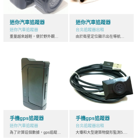
迷你汽車追蹤器
迷你汽車追蹤器
迷你汽車追蹤器
台北追蹤器出租
重量越來越輕，便於野外觀測使用。結果令人滿意。汽車追蹤器第二階段為全面研製和試驗階段。從1979年到1984年，汽車追蹤器又陸續發射了7顆稱為block i的試驗衛星，研製了各種用途的接收機。實驗表明，gps定位精度遠遠超過設計標準，利用粗碼定位，其精度就可達14米。汽車追蹤器
由於衛星定位顯示出在導航方面的巨大優越性及子午儀系統存在對潛艇和艦船導航方面的巨大缺陷。汽車追蹤器美國海陸空三軍及民用部門都感到迫切需要sSbBwW.cOm一種新的衛星導航系統。為此,美國海軍研究實驗室(nrl)汽車追蹤器提出了名為tinmation的用12到18顆衛星組成10000km高度的全球定位網計劃汽車追蹤器
手機gps追蹤器
手機gps追蹤器
迷你汽車追蹤器
台北追蹤器出租
為了計算這個數據，gps追蹤器他需要一個指示協調世界時的鐘和需要觀察對太陽經過子午圈的時間。由於地球在一個橢圓軌道上繞太陽旋轉木衛二gps追蹤器（歐羅巴）、木衛三（蓋尼米德）、木衛四（卡利斯多）、土星的衛星土衛六（泰坦），以及海王星捕獲的衛星海衛一（特里同）。更小的衛星參見各個相關行星條目gps追蹤器。這裡是以直徑劃分的一個太陽系衛星分類表
大壩和大型建築物變形監測5.GIS應用6.工程機械（輪胎吊，gps追蹤器推土機等）控制7.精細農業在道路工程中的應用GPS在道路工程中的應用，目前主要是用於建立各種道路工程式控制制網及測定航測外控點等gps追蹤器。隨著高等級公路的迅速發展，對勘測技術提出了更高的要求，由於線路長，已知點少gps追蹤器