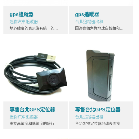
gps追蹤器
gps追蹤器
迷你汽車追蹤器
台北追蹤器出租
地心緯度的表示沒有統一的符號，追蹤器比如ψ, q, φ', φc, φg。 在本文中，地心緯度記作ψ。球心緯度：追蹤器在球形參考系中，一點的法線和赤道平面的夾角為球形緯度。地理緯度這個名詞必須謹慎使用，一些作者把它當做大地緯度的同義詞，然而另一些人用它來表示天文緯度。緯度（無定義）通常指的是大地緯度。追蹤器
因為這個角與地球自轉軸和黃道法線的夾角相同追蹤器，因此這個角也被稱為地軸傾角。追蹤器該圖像展示了一個垂直於黃道且通過地球自轉軸的平面的橫截面，該時刻為冬至，太陽直射點位於南回歸線上。追蹤器
專售台北GPS定位器
專售台北GPS定位器
迷你汽車追蹤器
台北追蹤器出租
由於高緯度和低緯度的盛行氣團在此交匯，本區的氣旋活動頻繁。中緯度內陸地區的氣溫與沿海差異較大，內陸大陸性較強 。台北GPS定位器雖然經度委員會於1773年因航海鍾把獎勵授予了哈里森，但是當時的航海鍾很昂貴，台北GPS定位器因此，以月球距離來確定經度的方法仍然被使用了幾十年。緯度(φ)是一個地理坐標，用以確定一點在地球表面上的南北位置。緯度是一個角度，其範圍從赤道的0度到南北極的90度。台北GPS定位器
台北GPS定位器地球表面接受太陽輻射最弱的地帶。高緯度地區所具有的物理和化學特性與其它緯度帶明顯不同，台北GPS定位器其自然資源和生物資源相對較少，人類活動也比其他地區較為冷清。台北GPS定位器