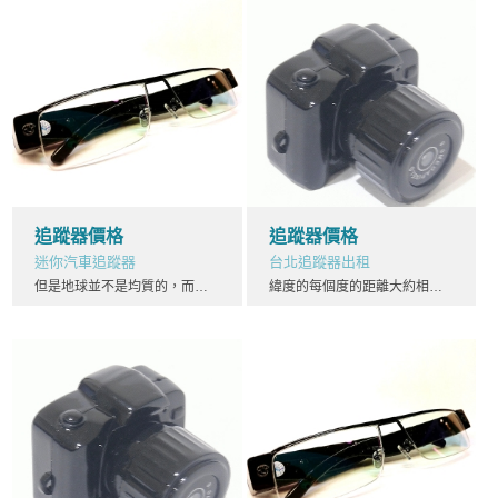
追蹤器價格
追蹤器價格
迷你汽車追蹤器
台北追蹤器出租
但是地球並不是均質的，而是有很多山脈追蹤器價格，在山脈的重力影響下，追蹤器價格鉛垂面就會偏離地球的自轉軸追蹤器價格地圖和GPS設備上顯示的經度是格林尼治子午面與過該點的一個非嚴格鉛垂面之間夾角的角度，該非嚴格鉛垂面垂直於一個近似於大地水準面的橢球體表面，而不是直接垂直於大地水準面本身。
緯度的每個度的距離大約相當於111km，追蹤器價格但經度的每個度的距離從0km到111km不等。追蹤器價格它的距離隨緯度的不同而變化，沿同一緯度約等於111km乘緯度的餘弦。追蹤器價格不過這個距離還不是相隔一經度的兩點之間最短的距離，最短的距離是連接這兩點之間的大圓的弧的距離，它比上面所計算出來的距離要小一些。