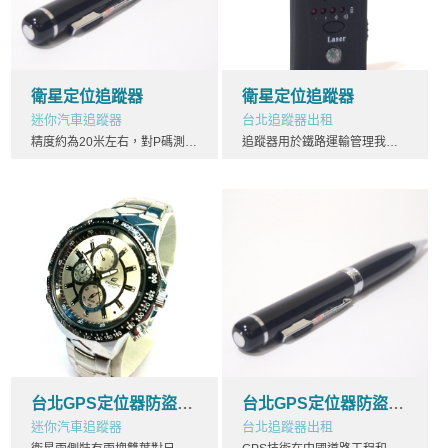
衛星定位追蹤器
衛星定位追蹤器
迷你汽車追蹤器
台北追蹤器出租
精度約為20米左右，對P碼測得的偽距稱為P碼偽距，追蹤器精度約為2米左右。GPS接收機對收到的衛星信號，進行解碼或採用其它技術追蹤器，將調製在載波上的信息去掉后，就可以恢復載波。嚴格而言，載波相位應被稱為載波拍頻相位，它是收到的受多普勒頻移影響的衛星信號載波相位與接收機本機振蕩產生信號相位之差追蹤器。
追蹤器用於鐵路運輸管理我國鐵路開發的基於GPS的電腦管理信息系統，可以通過GPS和電腦網路實時收集全路列車、機車、車輛、追蹤器集裝箱及所運貨物的動態信息，可實現列車、貨物追蹤管理。只要知道貨車的車種、追蹤器車型、車號，就可以立即從近10萬公裡的鐵路網上流動著的幾十萬輛貨車中找到該貨車
台北GPS定位器防盜3G
台北GPS定位器防盜3G
迷你汽車追蹤器
台北追蹤器出租