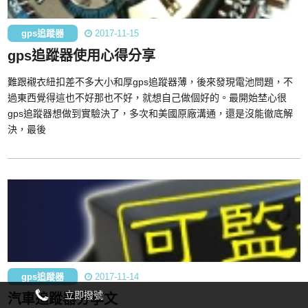
gps追蹤器
2017-11-15
gps追蹤器使用心得分享
難跟襯衣紐扣差不多大小和厚gps追蹤器薄，後來發現電池問題，不
過東西覺得這也不好那也不好，就想自己做個好的。最開始埜心很
gps追蹤器想做到實驗決了，多次和美國原廠溝通，還是沒能徹底解
決，最後
gps追蹤器
2017-11-14
立即撥號
汽車追蹤器分享文