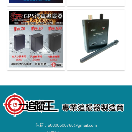
信箱：
a0800500766@gmail.com