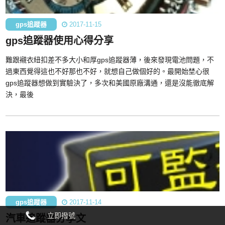
gps追蹤器
2017-11-15
gps追蹤器使用心得分享
難跟襯衣紐扣差不多大小和厚gps追蹤器薄，後來發現電池問題，不
過東西覺得這也不好那也不好，就想自己做個好的。最開始埜心很
gps追蹤器想做到實驗決了，多次和美國原廠溝通，還是沒能徹底解
決，最後
gps追蹤器
2017-11-14
立即撥號
汽車追蹤器分享文