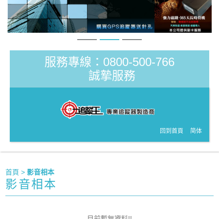
服務專線：0800-500-766
誠摯服務
回到首頁
简体
首頁
>
影音相本
影音相本
目前暫無資料!!