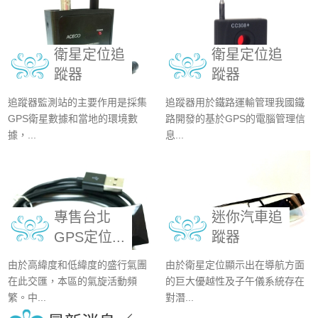
衛星定位追
衛星定位追
蹤器
蹤器
追蹤器監測站的主要作用是採集
追蹤器用於鐵路運輸管理我國鐵
GPS衛星數據和當地的環境數
路開發的基於GPS的電腦管理信
據，...
息...
專售台北
迷你汽車追
GPS定位...
蹤器
由於高緯度和低緯度的盛行氣團
由於衛星定位顯示出在導航方面
在此交匯，本區的氣旋活動頻
的巨大優越性及子午儀系統存在
繁。中...
對潛...